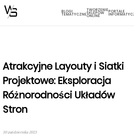
TWORZENIE
BLOGI
PORTALE
SKLEPÓW
TEMATYCZNE
INFORMATYC
ONLINE
Atrakcyjne Layouty i Siatki
Projektowe: Eksploracja
Różnorodności Układów
Stron
30 października 2023