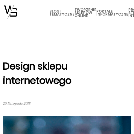
TWORZENIE
PR
BLOGI
PORTALE
SKLEPÓW
ST
TEMATYCZNE
INFORMATYCZNE
ONLINE
IN
Design sklepu
internetowego
20 listopada 2018